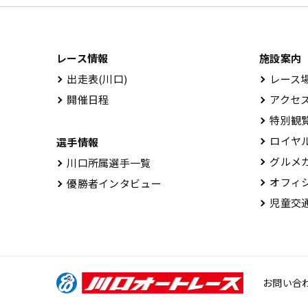
レース情報
施設案内
出⾛表(川⼝)
レース場
開催⽇程
アクセ
特別観
ロイヤル
選手情報
グルメ
川口所属選手一覧
オフィシ
優勝者インタビュー
児童交通
お問い合