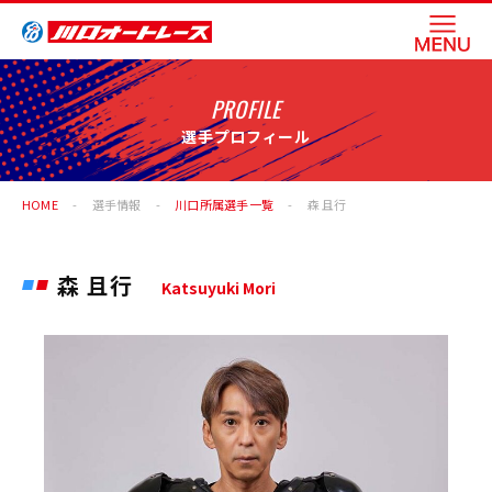
PROFILE
選手プロフィール
HOME
選手情報
川口所属選手一覧
森 且行
森 且行
Katsuyuki Mori