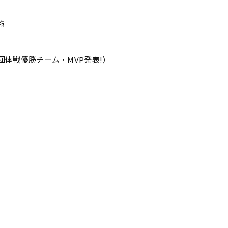
施
らせ（団体戦優勝チーム・MVP発表!）