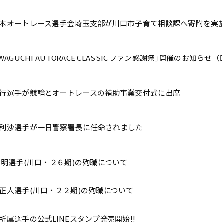
本オートレース選手会埼玉支部が川口市子育て相談課へ寄附を実
AWAGUCHI AUTORACE CLASSIC ファン感謝祭｣開催のお知
行選手が競輪とオートレースの補助事業交付式に出席
利沙選手が一日警察署長に任命されました
 明選手(川口・２６期)の殉職について
正人選手(川口・２２期)の殉職について
所属選手の公式LINEスタンプ発売開始!!