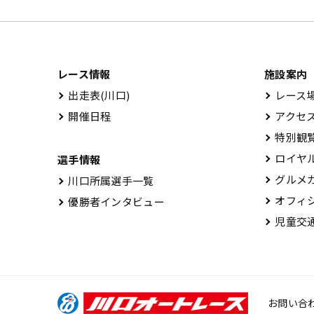
レース情報
施設案内
出⾛表(川⼝)
レース場
開催⽇程
アクセ
特別観
ロイヤル
選手情報
グルメ
川口所属選手一覧
オフィシ
優勝者インタビュー
児童交通
お問い合