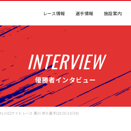
レース情報
選手情報
施設案内
INTERVIEW
優勝者インタビュー
nts 川口ナイトレース 黒川 京介選手(2025/10/30)