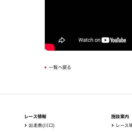
一覧ヘ戻る
レース情報
施設案内
出⾛表(川⼝)
レース場