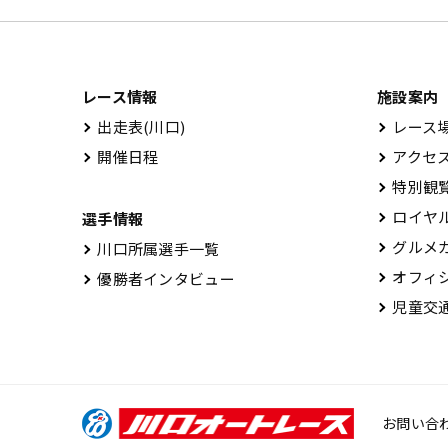
レース情報
施設案内
出⾛表(川⼝)
レース場
開催⽇程
アクセ
特別観
ロイヤル
選手情報
グルメ
川口所属選手一覧
オフィシ
優勝者インタビュー
児童交通
お問い合