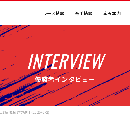
レース情報
選手情報
施設案内
INTERVIEW
優勝者インタビュー
節 佐藤 摩弥選手(2025/6/2)