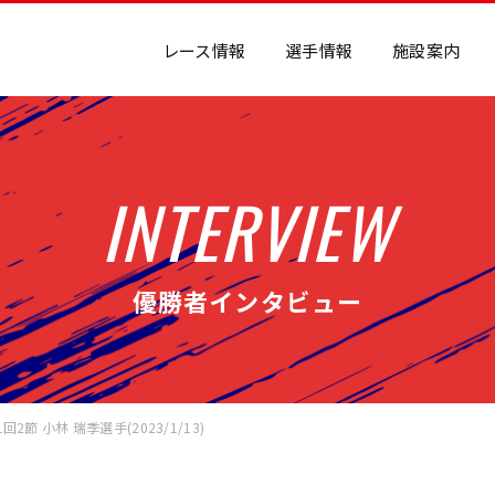
レース情報
選手情報
施設案内
INTERVIEW
優勝者インタビュー
2節 小林 瑞季選手(2023/1/13)