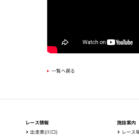
一覧ヘ戻る
レース情報
施設案内
出⾛表(川⼝)
レース場